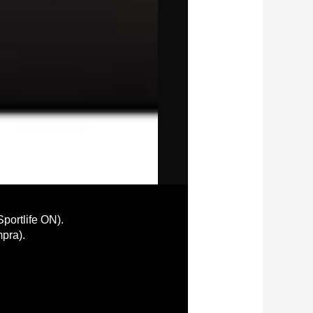
portlife ON).
mpra).