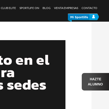
CLUB ELITE
SPORTLIFE ON
BLOG
VENTA EMPRESAS
CONTACTO
o en el
ara
s sedes
HAZTE
ALUMNO