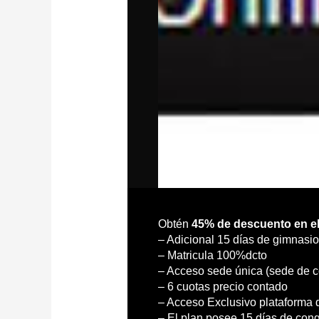
Obtén
45% de descuento en el
– Adicional 15 días de gimnasio
– Matricula 100%dcto
– Acceso sede única (sede de 
– 6 cuotas precio contado
– Acceso Exclusivo plataforma di
– El plan posee 15 días de cong