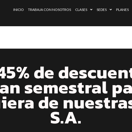
INICIO
TRABAJA CON NOSOTROS
CLASES
SEDES
PLANES
45% de descuent
an semestral p
iera de nuestra
S.A.