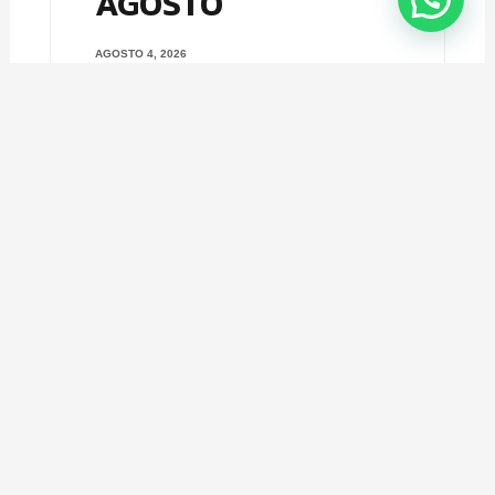
AGOSTO
AGOSTO 4, 2026
¡Participa y gana increíbles premios
junto a Sportlife y Winkler Nutrition!
Queremos premiar a nuestra
comunidad con un concurso lleno de
beneficios para que sigas