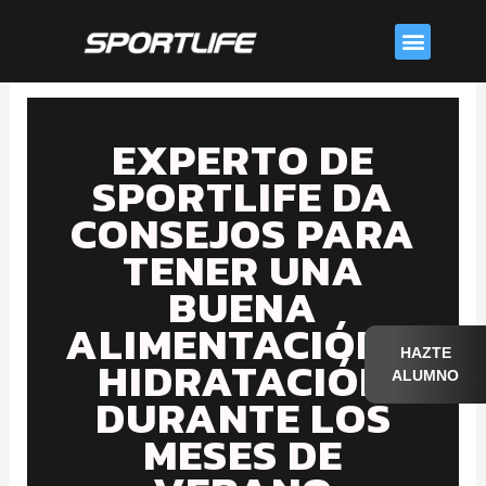
Skip
Menu
to
content
EXPERTO DE
SPORTLIFE DA
CONSEJOS PARA
TENER UNA
BUENA
ALIMENTACIÓN E
HAZTE
HIDRATACIÓN
ALUMNO
DURANTE LOS
MESES DE