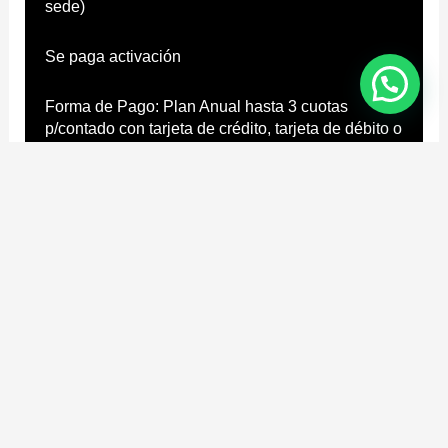
sede)
Se paga activación
Forma de Pago: Plan Anual hasta 3 cuotas
p/contado con tarjeta de crédito, tarjeta de débito o
transferencia la totalidad.
Congelación: Plan Anual 30 días.
Sedes y categorías adheridas:
– Categoría
ONE
: San Carlos
https://www.sportlife.cl/sportlife-
compra/producto.php?pid=440
-Peñalolén
https://www.sportlife.cl/sportlife-
compra/producto.php?pid=440
– Categoría
Classic Plus
: Valparaíso