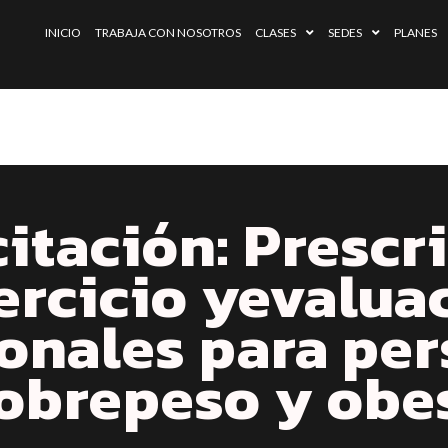
INICIO
TRABAJA CON NOSOTROS
CLASES
SEDES
PLANES
itación: Prescr
jercicio yevalua
onales para pe
obrepeso y obe