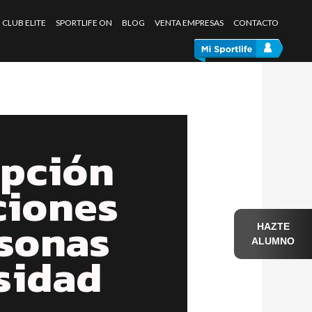
CLUB ELITE
SPORTLIFE ON
BLOG
VENTA EMPRESAS
CONTACTO
ipción
ciones
rsonas
HAZTE
ALUMNO
sidad