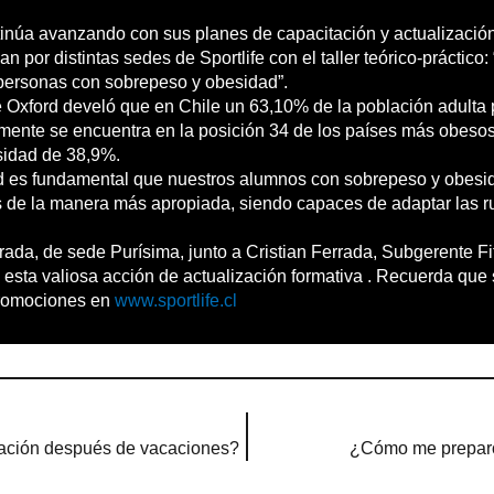
ntinúa avanzando con sus planes de capacitación y actualización 
por distintas sedes de Sportlife con el taller teórico-práctico: 
personas con sobrepeso y obesidad”.
e Oxford develó que en Chile un 63,10% de la población adulta
ente se encuentra en la posición 34 de los países más obeso
sidad de 38,9%.
ad es fundamental que nuestros alumnos con sobrepeso y obes
s de la manera más apropiada, siendo capaces de adaptar las ru
trada, de sede Purísima, junto a Cristian Ferrada, Subgerente Fi
 esta valiosa acción de actualización formativa . Recuerda que
promociones en
www.sportlife.cl
ación después de vacaciones?
¿Cómo me preparo