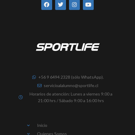
a
w
n
o
c
i
s
u
e
t
t
t
b
t
a
u
o
e
g
b
o
r
r
e
k
a
m
+56 9 6494 2328 (sólo WhatsApp).
servicioalalumno@sportlife.cl
Horarios de atención: Lunes a viernes 9:00 a
21:00 hrs / Sábado 9:00 a 16:00 hrs
Inicio
Quienes Somos