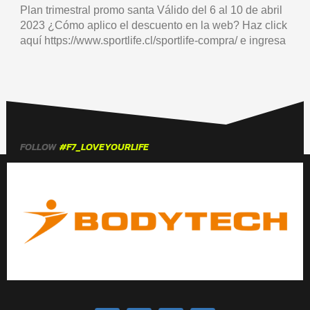
Plan trimestral promo santa Válido del 6 al 10 de abril
2023 ¿Cómo aplico el descuento en la web? Haz click
aquí https://www.sportlife.cl/sportlife-compra/ e ingresa
FOLLOW
#F7_LOVEYOURLIFE
F
T
I
Y