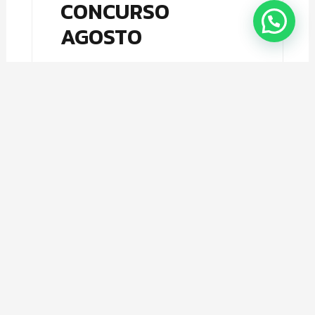
CONCURSO
AGOSTO
AGOSTO 4, 2026
¡Participa y gana increíbles premios
junto a Sportlife y Winkler Nutrition!
Queremos premiar a nuestra
comunidad con un concurso lleno de
beneficios para que sigas