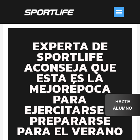
Skip
Menu
to
content
EXPERTA DE
SPORTLIFE
ACONSEJA QUE
ESTA ES LA
MEJORÉPOCA
PARA
HAZTE
EJERCITARSE Y
ALUMNO
PREPARARSE
PARA EL VERANO