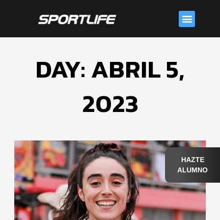
Skip
Menu
to
content
DAY: ABRIL 5,
2023
HAZTE
ALUMNO