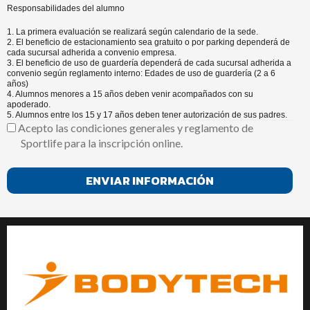
Responsabilidades del alumno
1. La primera evaluación se realizará según calendario de la sede.
2. El beneficio de estacionamiento sea gratuito o por parking dependerá de
cada sucursal adherida a convenio empresa.
3. El beneficio de uso de guardería dependerá de cada sucursal adherida a
convenio según reglamento interno: Edades de uso de guardería (2 a 6
años)
4. Alumnos menores a 15 años deben venir acompañados con su
apoderado.
5. Alumnos entre los 15 y 17 años deben tener autorización de sus padres.
Acepto las condiciones generales y reglamento de Sportlife 
6. Es responsabilidad del alumno asistir con: Toallas.
Acepto las condiciones generales y reglamento de
7. Candado para locker's (uso diario).
Sportlife para la inscripción online.
Requisitos de activación
Lunes a jueves de 9.00 a 17.30 horas y el viernes de 9.00 a 16.00 horas.
Las personas que se inscriban despuén del horario indicado serán
activadas el día hábil siguiente.
Todas las dudas y/o consultas serán respondidas por el área de R.R.H.H.
de su empresa (llámese Bienestar o Beneficios).