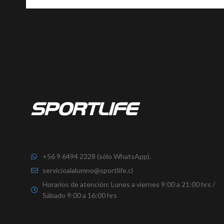
+56 9 6494 2328 (sólo WhatsApp).
servicioalalumno@sportlife.cl
Horarios de atención: Lunes a viernes 9:00 a 21:00 hrs /
Sábado 9:00 a 16:00 hrs