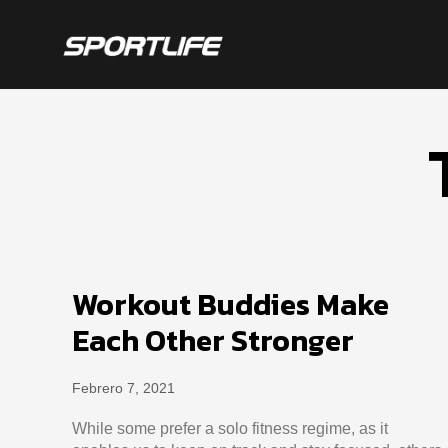
Skip
to
content
Workout Buddies Make
Each Other Stronger
Febrero 7, 2021
While some prefer a solo fitness regime, as it