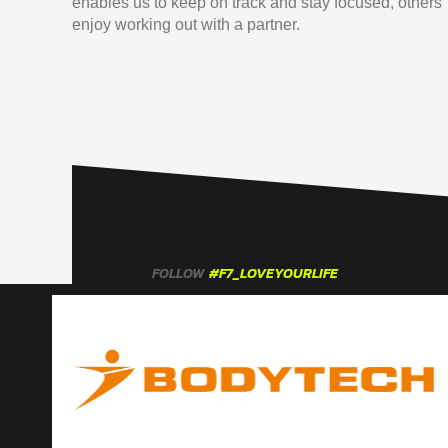
enables us to keep on track and stay focused, others
enjoy working out with a partner.
FOLLOW
#F7_LOVEYOURLIFE