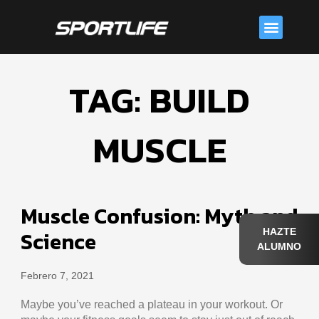
Skip
Menu
to
content
TAG: BUILD
MUSCLE
Muscle Confusion: Myth and
HAZTE
Science
ALUMNO
Febrero 7, 2021
Maybe you’ve reached a plateau in your workout. Or