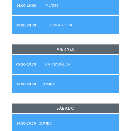
18:00-19:00
PILATES
19:30-20:30
SPORTCYCLING
VIERNES
09:20-10:20
A.METABÓLICA
19:30-20:30
ZUMBA
SÁBADO
19:30-20:30
ZUMBA