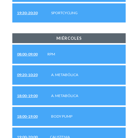
19:30-20:30
SPORTCYCLING
MIÉRCOLES
08:00-09:00
RPM
09:20-10:20
A. METABÓLICA
18:00-19:00
A. METABÓLICA
18:00-19:00
BODY PUMP
19:00-20:00
CALISTENIA