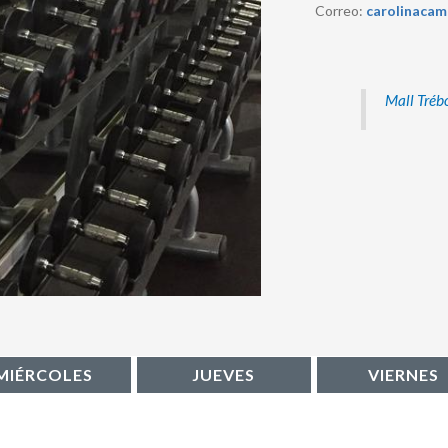
Correo:
carolinacam
Mall Trébo
MIÉRCOLES
JUEVES
VIERNES