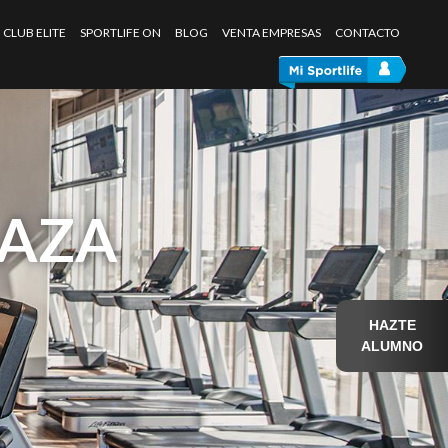
CLUB ELITE
SPORTLIFE ON
BLOG
VENTA EMPRESAS
CONTACTO
LAZA
HAZTE
ALUMNO