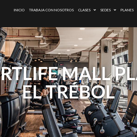
INICIO
TRABAJA CON NOSOTROS
CLASES
SEDES
PLANES
RTLIFE MALL P
EL TRÉBOL