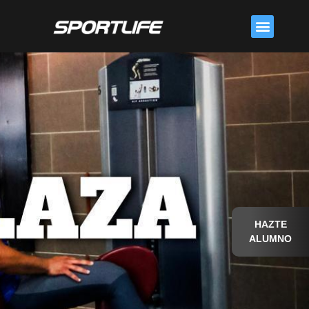
Skip
Menu
to
content
HAZTE
ALUMNO