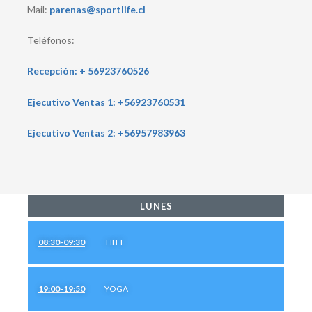
Mail:
parenas@sportlife.cl
Teléfonos:
Recepción: + 56923760526
Ejecutivo Ventas 1: +56923760531
Ejecutivo Ventas 2: +56957983963
LUNES
08:30-09:30
HITT
19:00-19:50
YOGA