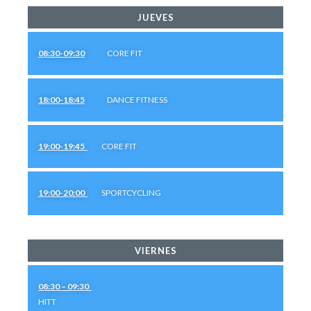
JUEVES
08:30-09:30
CORE FIT
18:00-18:45
DANCE FITNESS
19:00-19:45
CORE FIT
19:00-20:00
SPORTCYCLING
VIERNES
08:30 – 09:30
HITT