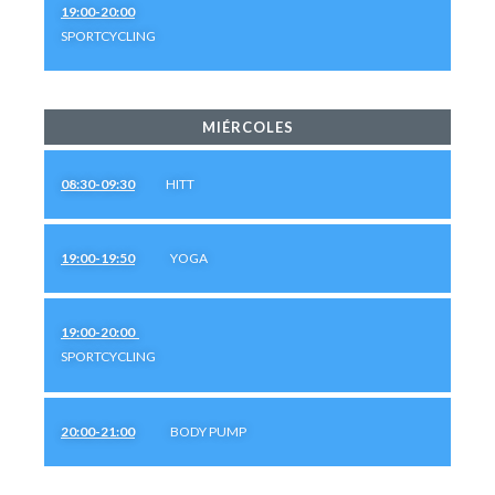
19:00-20:00
SPORTCYCLING
MIÉRCOLES
08:30-09:30
HITT
19:00-19:50
YOGA
19:00-20:00
SPORTCYCLING
20:00-21:00
BODY PUMP