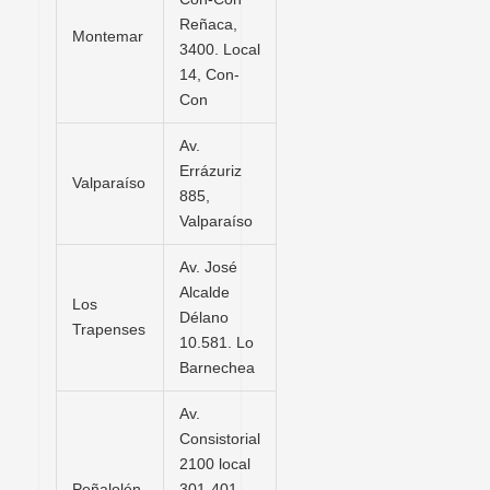
Reñaca,
Montemar
3400. Local
14, Con-
Con
Av.
Errázuriz
Valparaíso
885,
Valparaíso
Av. José
Alcalde
Los
Délano
Trapenses
10.581. Lo
Barnechea
Av.
Consistorial
2100 local
Peñalolén
301-401