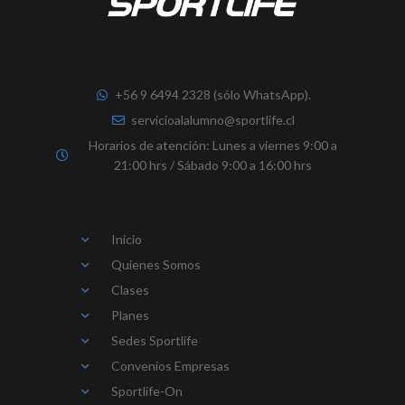
+56 9 6494 2328 (sólo WhatsApp).
servicioalalumno@sportlife.cl
Horarios de atención: Lunes a viernes 9:00 a
21:00 hrs / Sábado 9:00 a 16:00 hrs
Inicio
Quienes Somos
Clases
Planes
Sedes Sportlife
Convenios Empresas
Sportlife-On