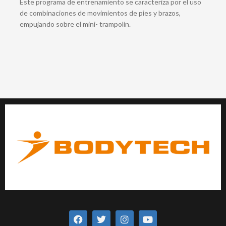
Este programa de entrenamiento se caracteriza por el uso
de combinaciones de movimientos de pies y brazos,
empujando sobre el mini- trampolín.
F
T
I
Y
a
w
n
o
c
i
s
u