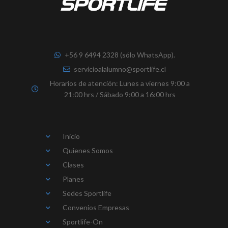
+56 9 6494 2328 (sólo WhatsApp).
servicioalalumno@sportlife.cl
Horarios de atención: Lunes a viernes 9:00 a
21:00 hrs / Sábado 9:00 a 16:00 hrs
Inicio
Quienes Somos
Clases
Planes
Sedes Sportlife
Convenios Empresas
Sportlife-On