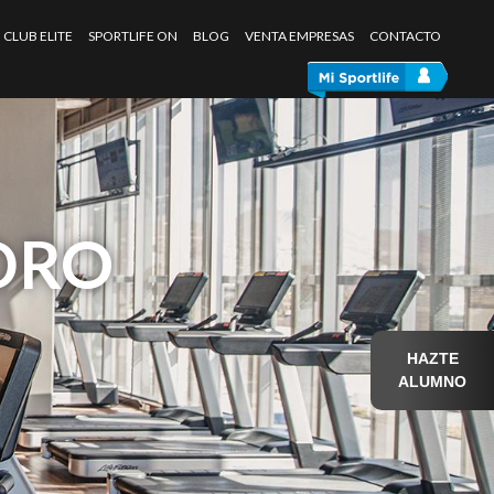
CLUB ELITE
SPORTLIFE ON
BLOG
VENTA EMPRESAS
CONTACTO
DRO
HAZTE
ALUMNO