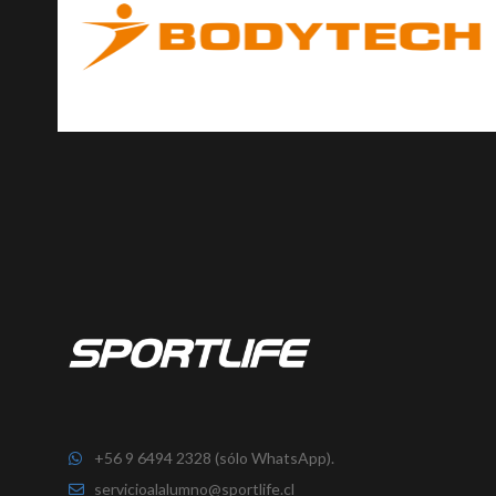
+56 9 6494 2328 (sólo WhatsApp).
servicioalalumno@sportlife.cl