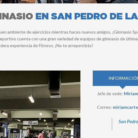
MNASIO
EN SAN PEDRO DE LA
uen ambiente de ejercicios mientras haces nuevos amigos, ¡Gimnasio Sport
o deportivo cuenta con una gran variedad de equipos de gimnasio de últi
adera experiencia de Fitness. ¡No te arrepentirás!
INFORMACIÓ
Jefe de sede:
Miriam
Correo:
miriamcarte
San Pedro