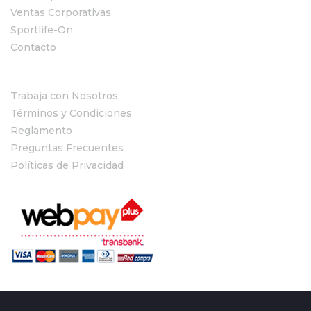
Ventas Corporativas
Sportlife-On
Contacto
Trabaja con Nosotros
Términos y Condiciones
Reglamento
Preguntas Frecuentes
Políticas de Privacidad