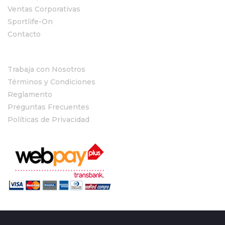
Ventas Corporativas
Sportlife-On
Contacto
Trabaja con Nosotros
Términos y Condiciones
Reglamento
Preguntas Frecuentes
Políticas de Privacidad