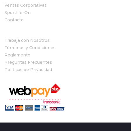
Ventas Corporativas
Sportlife-On
Contacto
Trabaja con Nosotros
Términos y Condiciones
Reglamento
Preguntas Frecuentes
Políticas de Privacidad