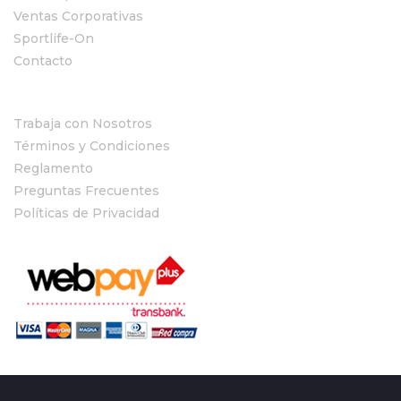
Ventas Corporativas
Sportlife-On
Contacto
Trabaja con Nosotros
Términos y Condiciones
Reglamento
Preguntas Frecuentes
Políticas de Privacidad