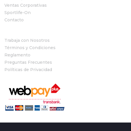
Ventas Corporativas
Sportlife-On
Contacto
Trabaja con Nosotros
Términos y Condiciones
Reglamento
Preguntas Frecuentes
Políticas de Privacidad