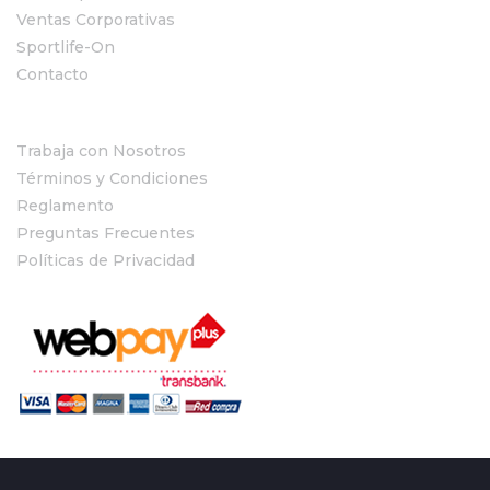
Ventas Corporativas
Sportlife-On
Contacto
Trabaja con Nosotros
Términos y Condiciones
Reglamento
Preguntas Frecuentes
Políticas de Privacidad