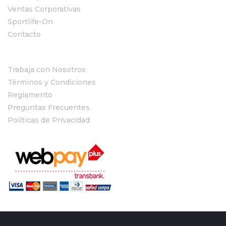
Ventas Corporativas
Sportlife-On
Contacto
Trabaja con Nosotros
Términos y Condiciones
Reglamento
Preguntas Frecuentes
Políticas de Privacidad