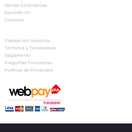
Ventas Corporativas
Sportlife-On
Contacto
Trabaja con Nosotros
Términos y Condiciones
Reglamento
Preguntas Frecuentes
Políticas de Privacidad