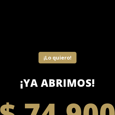
¡Lo quiero!
¡YA ABRIMOS!
$ 74.90